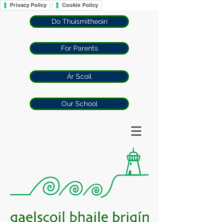
Privacy Policy
Cookie Policy
Do Thuismitheoirí
For Parents
Ár Scoil
Our School