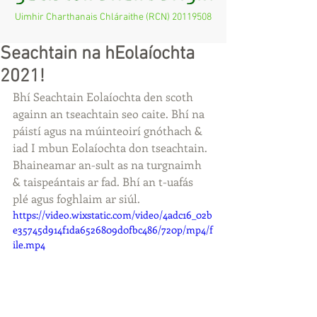
Uimhir Charthanais Chláraithe (RCN)
20119508
Seachtain na hEolaíochta
2021!
Bhí Seachtain Eolaíochta den scoth 
againn an tseachtain seo caite. Bhí na 
páistí agus na múinteoirí gnóthach & 
iad I mbun Eolaíochta don tseachtain. 
Bhaineamar an-sult as na turgnaimh 
& taispeántais ar fad. Bhí an t-uafás 
plé agus foghlaim ar siúl.
https://video.wixstatic.com/video/4adc16_02b
e35745d914f1da6526809d0fbc486/720p/mp4/f
ile.mp4