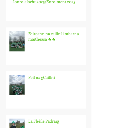
Ionrolaíocht 2025/Enrolment 2025
Foireann na cailíní i mbarr a
maitheasa 🔥🔥
Peil na gCailíní
Lá Fhéile Pádraig