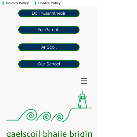
Privacy Policy
Cookie Policy
Do Thuismitheoirí
For Parents
Ár Scoil
Our School