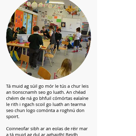
Tá muid ag súil go mór le tús a chur leis
an tionscnamh seo go luath. An chéad
chéim de ná go bhfuil cómórtas ealaíne
le rith i ngach scoil go luath an tearma
seo chun logo comónta a roghnú don
spoirt.
Coinneofar sibh ar an eolas de réir mar
a tá muid ag dul ar aghaidh! Beidh