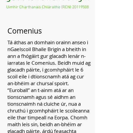
Uimhir Charthanais Chláraithe (RCN)
20119508
Comenius
Tá áthas an domhain orainn anseo i
nGaelscoil Bhaile Brigín a bheith in
ann a fhógáirt gur glacadh lenár n-
iarratas le Comenius. Beidh muid ag
glacadh páirte, i gcomhpháirt le 6
scoil eile i dtionscnamh atá ag cur
an-bhéim ar chursaí spoirt.
“Euroball” an t-ainm atá ar an
tionscnamh agus sé aidhm an
tionscnaimh ná cluiche úr, nua a
chruthú i gcomhpháirt le scoileanna
eile thar timpeall na Eorpa. Chomh
maith leis sin, beidh an-bhéim ar
glacadh páirte, árdú feasachta