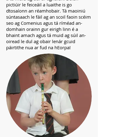
pictiúir le feiceáil a luaithe is go
dtosaíonn an réamhobair. Tá maoiniú
súntasaach le fáil ag an scoil faoin scéim
seo ag Comenius agus tá ríméad an-
domhain orainn gur eirigh linn é a
bhaint amach agus tá muid ag súil an-
oiread le dul ag obair lenár gcuid
páirtithe nua ar fud na hEorpa!