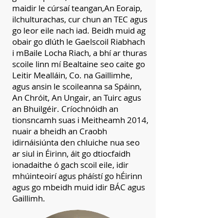
maidir le cúrsaí teangan,An Eoraip,
ilchulturachas, cur chun an TEC agus
go leor eile nach iad. Beidh muid ag
obair go dlúth le Gaelscoil Riabhach
i mBaile Locha Riach, a bhí ar thuras
scoile linn mí Bealtaine seo caite go
Leitir Mealláin, Co. na Gaillimhe,
agus ansin le scoileanna sa Spáinn,
An Chróit, An Ungair, an Tuirc agus
an Bhuilgéir. Críochnóidh an
tionsncamh suas i Meitheamh 2014,
nuair a bheidh an Craobh
idirnáisiúnta den chluiche nua seo
ar siul in Éirinn, áit go dtiocfaidh
ionadaithe ó gach scoil eile, idir
mhúinteoirí agus pháístí go hÉirinn
agus go mbeidh muid idir BÁC agus
Gaillimh.