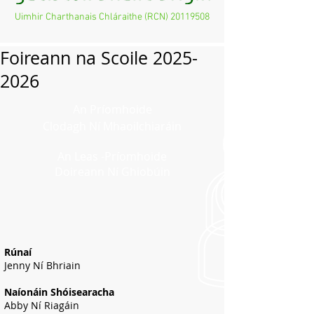
Uimhir Charthanais Chláraithe (RCN)
20119508
Foireann na Scoile
2025-
2026
An Príomhoide
Clodagh Ní Mhaoilchiaráin
An Leas -Príomhoide
Doireann Ní Ghiobúin
Rúnaí
Jenny Ní Bhriain
Naíonáin Shóisearacha
Abby Ní Riagáin