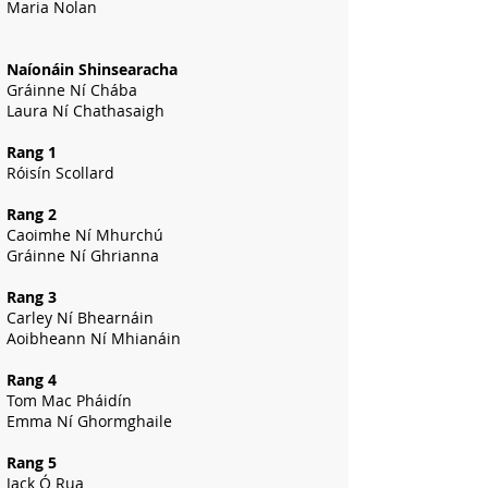
Maria Nolan
Naíonáin Shinsearach
a
Gráinne Ní Chába
Laura Ní Chathasaigh
Rang 1
Róisín Scollard
Rang 2
Caoimhe Ní Mhurchú
Gráinne Ní Ghrianna
Rang 3
Carley Ní Bhearnáin
Aoibheann Ní Mhianáin
Rang 4
Tom Mac Pháidín
Emma Ní Ghormghaile
Rang 5
Jack Ó Rua