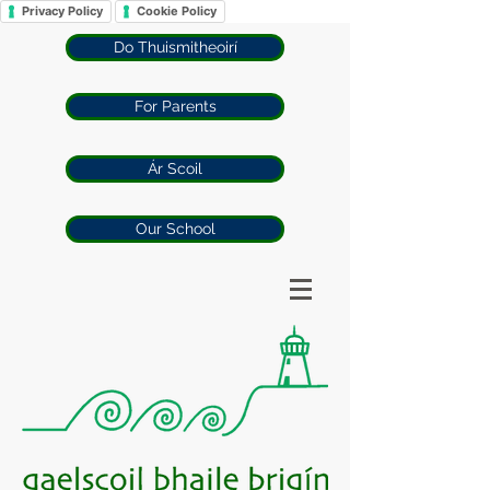
Privacy Policy
Cookie Policy
Do Thuismitheoirí
For Parents
Ár Scoil
Our School