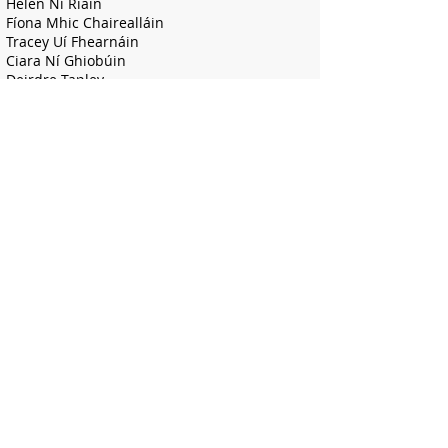
Helen Ní Riain
Fíona Mhic Chairealláin
Tracey Uí Fhearnáin
Ciara Ní Ghiobúin
Deirdre Tapley
Edel Uí Chionnaith
Kate de Brún
Celine Ronan
Aislinn Ní Ghráda
Denise Ní Cheallacháin
Louise Foran
Laura Uí Ghráda
Sos Gairme
Ciara Ní Mhaolanfaidh
Rebecca Ní Dhubhlainn
Airíoch
Neil Mac Clean
Glantóirí