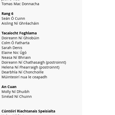
Tomas Mac Donnacha
Rang 6
Seán Ó Cuinn
Aisling Ní Ghréacháin
Tacaíocht Foghlama
Doireann Ní Ghiobúin
Colm Ó Fatharta
Sarah Denis
Elaine Nic Úgó
Neasa Ní Bhriain
Doireann Ní Chathasaigh (postroinnt)
Helena Ní Fhearraigh (postroinnt)
Dearbhla Ní Chonchoille
Múinteoirí nua le ceapadh
An Cuan
Molly Ní Dhuibh
Sinéad Ní Chuinn
Cúntóirí Riachtanais Speisialta