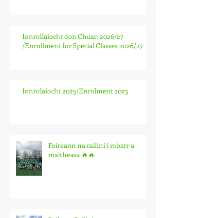
Ionrollaíocht don Chuan 2026/27
/Enrollment for Special Classes 2026/27
Ionrolaíocht 2025/Enrolment 2025
Foireann na cailíní i mbarr a
maitheasa 🔥🔥