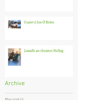
Cuairt ó Joe Ó Brien
Lasadh an chrainn Nollag
Archive
May 2026
(1)
1 post
September 2025
(1)
1 post