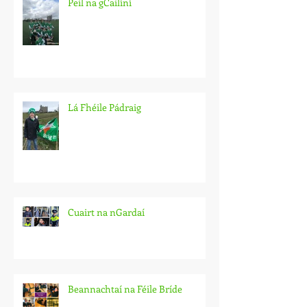
Peil na gCailíní
Lá Fhéile Pádraig
Cuairt na nGardaí
Beannachtaí na Féile Bríde