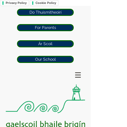
Privacy Policy
Cookie Policy
Do Thuismitheoirí
For Parents
Ár Scoil
Our School