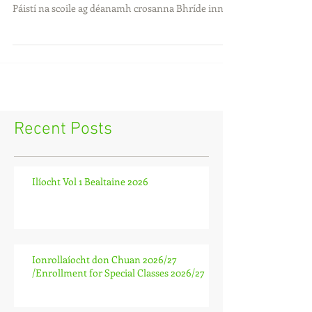
Beannachtaí na Féile Bríde
Páistí na scoile ag déanamh crosanna Bhríde inniu.
Recent Posts
Ilíocht Vol 1 Bealtaine 2026
Ionrollaíocht don Chuan 2026/27
/Enrollment for Special Classes 2026/27