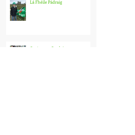
Lá Fhéile Pádraig
Cuairt na nGardaí
Beannachtaí na Féile Bríde
Cuairt ó Joe Ó Brien