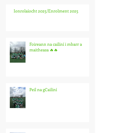
Ionrolaíocht 2025/Enrolment 2025
Foireann na cailíní i mbarr a
maitheasa 🔥🔥
Peil na gCailíní