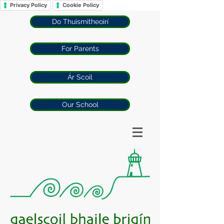
Privacy Policy
Cookie Policy
Do Thuismitheoirí
For Parents
Ár Scoil
Our School