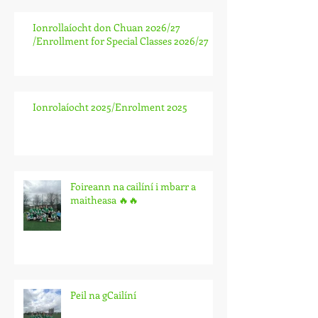
Ionrollaíocht don Chuan 2026/27
/Enrollment for Special Classes 2026/27
Ionrolaíocht 2025/Enrolment 2025
Foireann na cailíní i mbarr a
maitheasa 🔥🔥
Peil na gCailíní