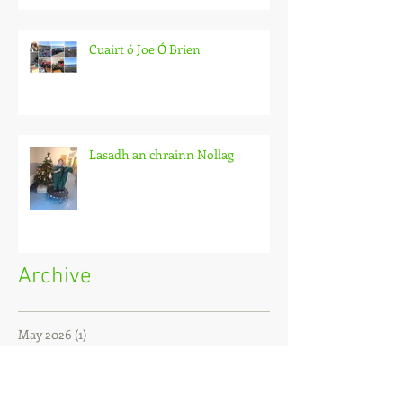
Cuairt ó Joe Ó Brien
Lasadh an chrainn Nollag
Archive
May 2026
(1)
1 post
September 2025
(1)
1 post
October 2024
(1)
1 post
March 2023
(4)
4 posts