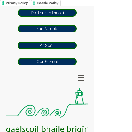
Privacy Policy
Cookie Policy
Do Thuismitheoirí
For Parents
Ár Scoil
Our School