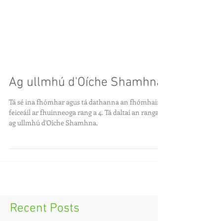
Ag ullmhú d'Oíche Shamhna
Tá sé ina fhómhar agus tá dathanna an fhómhair le
feiceáil ar fhuinneoga rang a 4. Tá daltaí an ranga
ag ullmhú d'Oíche Shamhna.