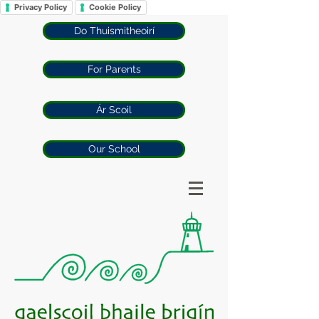
Privacy Policy
Cookie Policy
Do Thuismitheoirí
For Parents
Ár Scoil
Our School