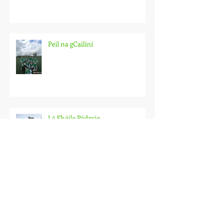
maitheasa 🔥🔥
Peil na gCailíní
Lá Fhéile Pádraig